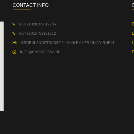
CONTACT INFO
(0049) 028289019286
(0049) 015758191812
GROENLANDSTRASSE 9 46446 EMMERICH AM RHEIN.
INFO@CASAROSSA.NL