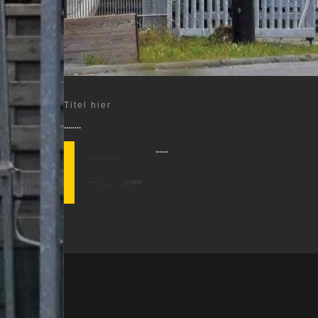
Titel hier
........
......
............
– ..., .....com