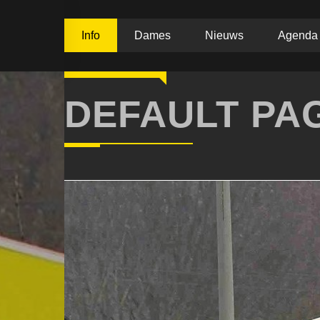
Info
Dames
Nieuws
Agenda
STYLE
DEFAULT PA