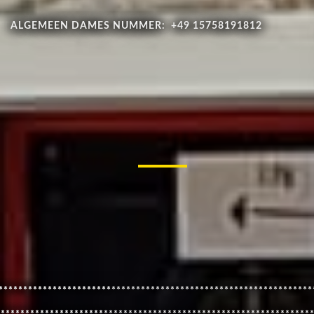
ALGEMEEN DAMES NUMMER: +49 15758191812
***********************
****************************************************************