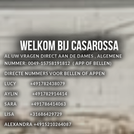
Welkom bij CasaRossa
AL UW VRAGEN DIRECT AAN DE DAMES , ALGEMENE
NUMMER: 0049-15758191812 ( APP OF BELLEN)
DIRECTE NUMMERS VOOR BELLEN OF APPEN
LUCY +491782438079
AYLIN +491782914414
SARA +491786414063
LISA +31686429729
ALEXANDRA +4915210264087